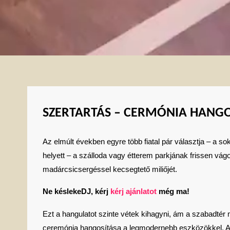
SZERTARTÁS – CERMÓNIA HANGO
Az elmúlt években egyre több fiatal pár választja – a 
helyett – a szálloda vagy étterem parkjának frissen vágott
madárcsicsergéssel kecsegtető miliőjét.
Ne késlekeDJ, kérj
kérj ajánlatot
még ma!
Ezt a hangulatot szinte vétek kihagyni, ám a szabadtér 
ceremónia hangosítása a legmodernebb eszközökkel. 