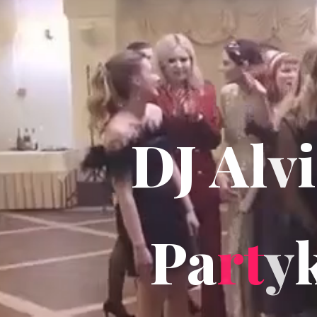
D
J
A
l
v
i
P
a
r
t
y