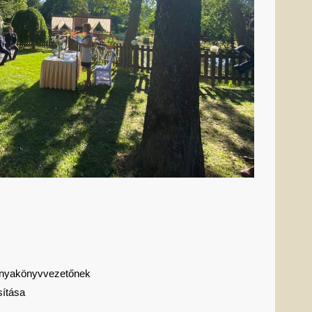
 anyakönyvvezetőnek
sítása