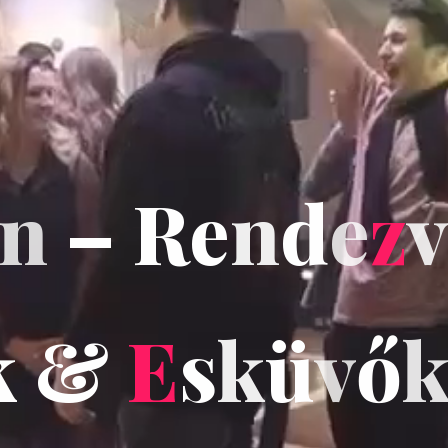
n
–
R
e
n
d
e
z
v
k
&
&
E
s
k
ü
ü
v
ő