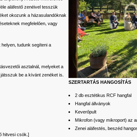
éle aláfestő zenéivel tesszük
emléket okozunk a házasulandóknak
zléseteknek megfelelően, vagy
helyen, tudunk segíteni a
tásvezetői asztalnál, melyeket a
e játsszuk be a kívánt zenéket is.
SZERTARTÁS HANGOSÍTÁS
2 db esztétikus RCF hangfal
Hangfal állványok
Keverőpult
Mikrofon (vagy mikroport) az
Zenei aláfestés, beszéd hango
 hitvesi csók.]