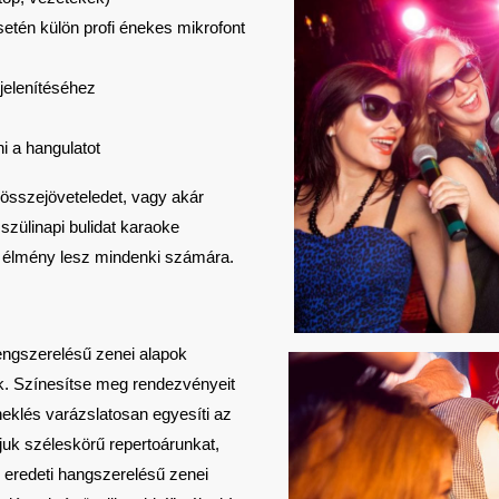
etén külön profi énekes mikrofont
jelenítéséhez
i a hangulatot
összejöveteledet, vagy akár
szülinapi bulidat karaoke
 élmény lesz mindenki számára.
engszerelésű zenei alapok
ak. Színesítse meg rendezvényeit
eklés varázslatosan egyesíti az
juk széleskörű repertoárunkat,
 eredeti hangszerelésű zenei