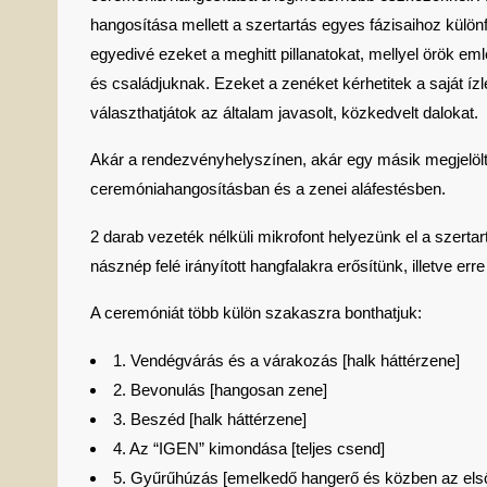
hangosítása mellett a szertartás egyes fázisaihoz különf
egyedivé ezeket a meghitt pillanatokat, mellyel örök 
és családjuknak. Ezeket a zenéket kérhetitek a saját í
választhatjátok az általam javasolt, közkedvelt dalokat.
Akár a rendezvényhelyszínen, akár egy másik megjelölt 
ceremóniahangosításban és a zenei aláfestésben.
2 darab vezeték nélküli mikrofont helyezünk el a szertar
násznép felé irányított hangfalakra erősítünk, illetve err
A ceremóniát több külön szakaszra bonthatjuk:
1. Vendégvárás és a várakozás [halk háttérzene]
2. Bevonulás [hangosan zene]
3. Beszéd [halk háttérzene]
4. Az “IGEN” kimondása [teljes csend]
5. Gyűrűhúzás [emelkedő hangerő és közben az első