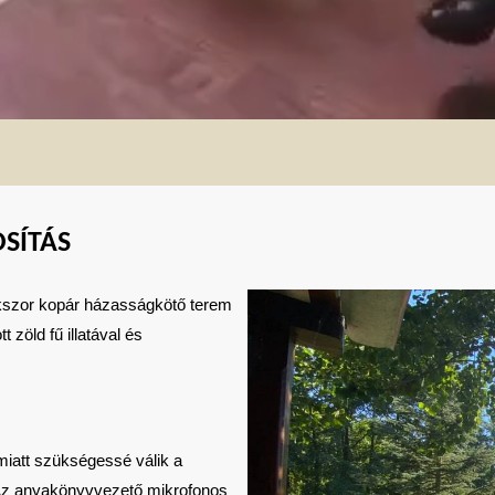
SÍTÁS
sokszor kopár házasságkötő terem
 zöld fű illatával és
miatt szükségessé válik a
Az anyakönyvvezető mikrofonos