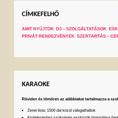
CÍMKEFELHŐ
AMIT NYÚJTOK
DJ – SZOLGÁLTATÁSOK
ESK
PRIVÁT RENDEZVÉNYEK
SZERTARTÁS – CE
KARAOKE
Röviden és tömören az alábbiakat tartalmazza a szol
Zenei lista: 1500 dal közül válogathattok
Kivitelezéshez szükséges eszközök biztosítása (lap