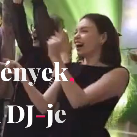
é
n
y
e
k
,
k
D
J
J
-
j
e
e