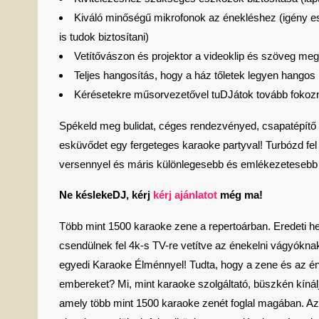
Kiváló minőségű mikrofonok az énekléshez (igény es
is tudok biztosítani)
Vetítővászon és projektor a videoklip és szöveg meg
Teljes hangosítás, hogy a ház tőletek legyen hangos
Kérésetekre műsorvezetővel tuDJátok tovább fokozn
Spékeld meg bulidat, céges rendezvényed, csapatépítő 
esküvődet egy fergeteges karaoke partyval! Turbózd fel 
versennyel és máris különlegesebb és emlékezetesebb
Ne késlekeDJ, kérj
kérj ajánlatot
még ma!
Több mint 1500 karaoke zene a repertoárban. Eredeti h
csendülnek fel 4k-s TV-re vetítve az énekelni vágyókn
egyedi Karaoke Élménnyel! Tudta, hogy a zene és az én
embereket? Mi, mint karaoke szolgáltató, büszkén kínál
amely több mint 1500 karaoke zenét foglal magában. Az