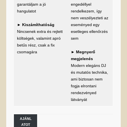
garantáljam a jó
engedéllyel
hangulatot
rendelkezem, így
nem veszélyezteti az
►
Kiszámíthatóság
eseményed egy
Nincsenek extra és rejtett
esetleges ellenőrzés
költségek, valamint apró
sem
betűs rész, csak a fix
csomagára
►
Megnyerő
megjelenés
Modern elegáns DJ
és mutatós technika,
ami biztosan nem
fogja elrontani
rendezvényed
látványát
AJÁNL
ATOT