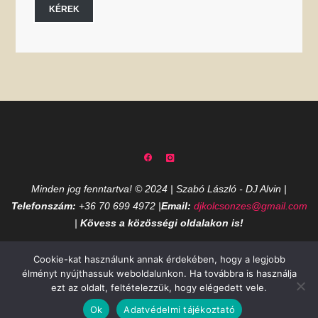
KÉREK
Minden jog fenntartva! © 2024 | Szabó László - DJ Alvin |
Telefonszám:
+36 70 699 4972 |
Email:
djkolcsonzes@gmail.com
|
Kövess a közösségi oldalakon is!
Cookie-kat használunk annak érdekében, hogy a legjobb
élményt nyújthassuk weboldalunkon. Ha továbbra is használja
Powered by
Bravada
&
WordPress
.
ezt az oldalt, feltételezzük, hogy elégedett vele.
Ok
Adatvédelmi tájékoztató