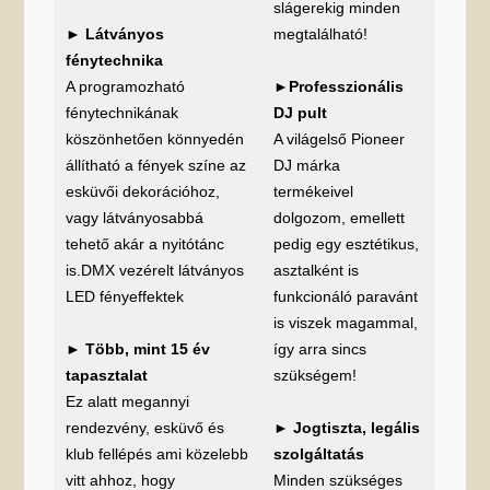
slágerekig minden
►
Látványos
megtalálható!
fénytechnika
A programozható
►
Professzionális
fénytechnikának
DJ pult
köszönhetően könnyedén
A világelső Pioneer
állítható a fények színe az
DJ márka
esküvői dekorációhoz,
termékeivel
vagy látványosabbá
dolgozom, emellett
tehető akár a nyitótánc
pedig egy esztétikus,
is.DMX vezérelt látványos
asztalként is
LED fényeffektek
funkcionáló paravánt
is viszek magammal,
►
Több, mint 15 év
így arra sincs
tapasztalat
szükségem!
Ez alatt megannyi
rendezvény, esküvő és
►
Jogtiszta, legális
klub fellépés ami közelebb
szolgáltatás
vitt ahhoz, hogy
Minden szükséges