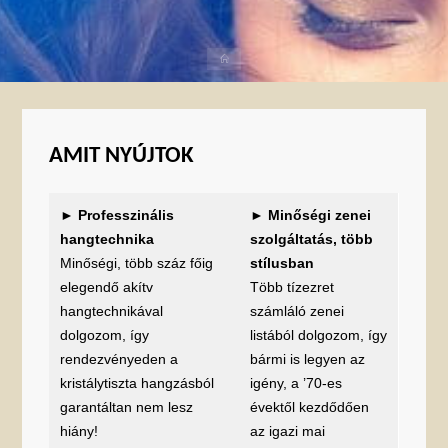
Home
AMIT NYÚJTOK
►
Professzinális
►
Minőségi zenei
hangtechnika
szolgáltatás, több
Minőségi, több száz főig
stílusban
elegendő akítv
Több tízezret
hangtechnikával
számláló zenei
dolgozom, így
listából dolgozom, így
rendezvényeden a
bármi is legyen az
kristálytiszta hangzásból
igény, a ’70-es
garantáltan nem lesz
évektől kezdődően
hiány!
az igazi mai